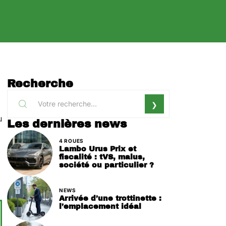
Recherche
u
Les dernières news
4 ROUES
Lambo Urus Prix et
fiscalité : tVS, malus,
société ou particulier ?
NEWS
Arrivée d’une trottinette :
l’emplacement idéal